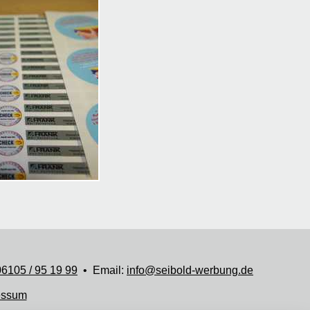
06105 / 95 19 99
• Email:
info@seibold-werbung.de
essum